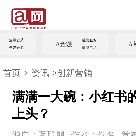
全媒云采
融资服务
A金融
A
全媒云易
融资产品
首页
>
资讯
>创新营销
满满一大碗：小红书
上头？
源自：互联网
作者：佚名
发布