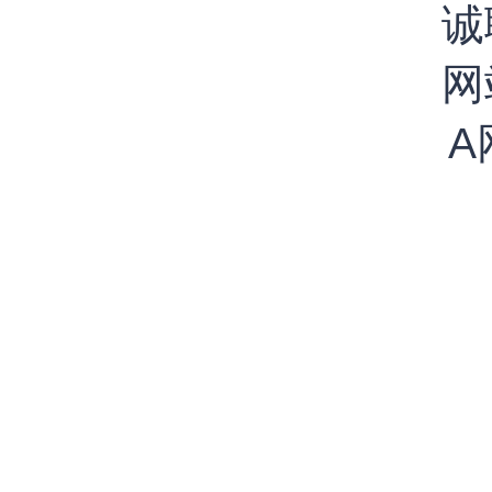
诚
网
A