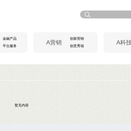
金融产品
创新营销
A营销
A科
平台服务
创意秀场
暂无内容
共
0
页
0
条记录