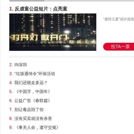
1.
1.
1.
1.
1.
1.
反虐童公益短片：点亮童
春节动容瞬间 - 公益广告
请勿高空抛物
沈阳心理研究：《手机墙
别让冷漠成为社会的主旋
书籍，开启智慧的钥匙！
“虐待儿童”或许就
今年央视春节公益
第8届北京国际广告
此系列广告在戛纳
现在，冷漠渐渐成
第8届北京国际广告
投TA一票
投TA一票
投TA一票
投TA一票
投TA一票
投TA一票
2.
2.
2.
2.
2.
2.
IN深圳
爱是回家过年最重的《行
最后的防线
清新暖心感恩短片《父亲
上海外滩惊现“卖火柴的
眼守交规
3.
3.
3.
3.
3.
3.
“垃圾通缉令”环保活动
《父亲的旅程》父爱深沉
传递孝文化
《我的名字》
“变老”的黄晓明
低碳生活，从身边开始
4.
4.
4.
4.
4.
我们还能走多远？
传递文明
壹基金 - 蓝色行动
如果你能听到我的声音
莫让一生成为一具空壳
5.
5.
5.
5.
5.
《中国字，中国年》
一步之遥
魅族情人节同志议题公益
微笑公益：微笑银行 社交
予知识之翼 载梦想飞翔
6.
6.
6.
6.
6.
公益广告《春联篇》
《父亲的旅程》
伊利牛奶公益广告
地球上最厉害杀手是谁?
发人深思公益短片《清明
7.
7.
7.
7.
7.
别让毒品毁了你
央视搞笑公益广告《英雄
触目惊心打拐公益短片
红门殇逝
引人思考公益广告《余心
8.
8.
8.
8.
8.
没有买卖就没有杀害
《安全座椅之鸡蛋篇》
让希望，不失望
《遗忘电台》
追溯历史文化短片《寻茶
9.
9.
9.
9.
9.
《事关人命，遵守交规》
《感谢不平凡的自己》
留下记号 杜绝浪费
《传》
一只瓶子的重生之旅