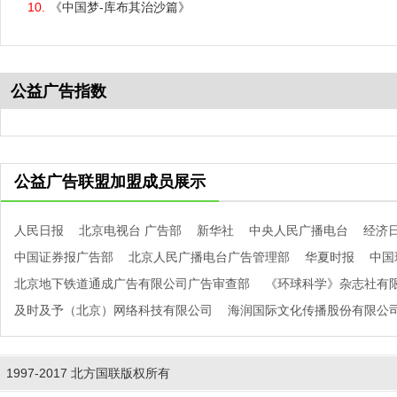
10.
10.
10.
10.
10.
《中国梦-库布其治沙篇》
《让家成为最有聊的地方
跨过脚下的起跑线
#恐怖# 真的不能过分摄入
勤廉一生
公益广告指数
公益广告联盟加盟成员展示
人民日报
北京电视台 广告部
新华社
中央人民广播电台
经济
中国证券报广告部
北京人民广播电台广告管理部
华夏时报
中国
北京地下铁道通成广告有限公司广告审查部
《环球科学》杂志社有
及时及予（北京）网络科技有限公司
海润国际文化传播股份有限公
1997-2017 北方国联版权所有